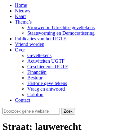
Home
Nieuws
Kaart
Thema’s
Vrouwen in Utrechtse geveltekens
Staatsvorming en Democratisering
Publicaties van het UGTF
Vriend worden
Over
Geveltekens
Activiteiten UGTF
Geschiedenis UGTF
Financiën
Bestuur
Historie geveltekens
Vraag en antwoord
Colofon
Contact
Straat: lauwerecht