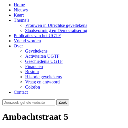
Home
Nieuws
Kaart
Thema’s
Vrouwen in Utrechtse geveltekens
Staatsvorming en Democratisering
Publicaties van het UGTF
Vriend worden
Over
Geveltekens
Activiteiten UGTF
Geschiedenis UGTF
Financiën
Bestuur
Historie geveltekens
Vraag en antwoord
Colofon
Contact
Ambachtstraat 5