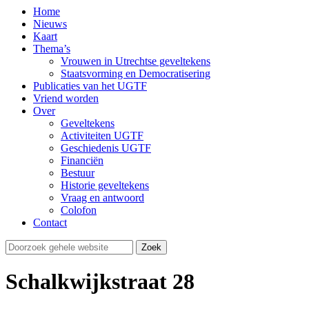
Home
Nieuws
Kaart
Thema’s
Vrouwen in Utrechtse geveltekens
Staatsvorming en Democratisering
Publicaties van het UGTF
Vriend worden
Over
Geveltekens
Activiteiten UGTF
Geschiedenis UGTF
Financiën
Bestuur
Historie geveltekens
Vraag en antwoord
Colofon
Contact
Schalkwijkstraat 28