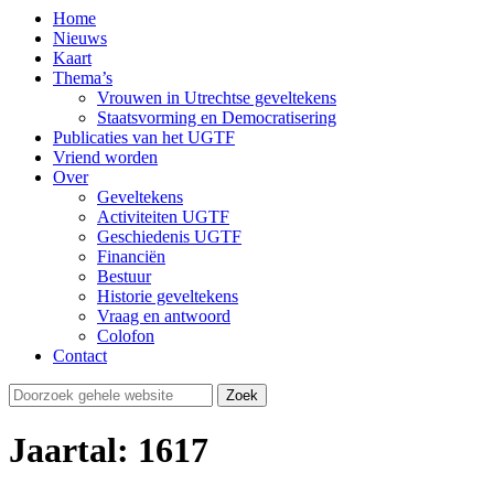
Home
Nieuws
Kaart
Thema’s
Vrouwen in Utrechtse geveltekens
Staatsvorming en Democratisering
Publicaties van het UGTF
Vriend worden
Over
Geveltekens
Activiteiten UGTF
Geschiedenis UGTF
Financiën
Bestuur
Historie geveltekens
Vraag en antwoord
Colofon
Contact
Jaartal: 1617