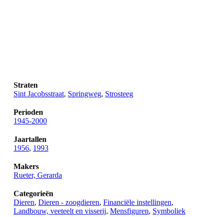
Straten
Sint Jacobsstraat
,
Springweg
,
Strosteeg
Perioden
1945-2000
Jaartallen
1956
,
1993
Makers
Rueter, Gerarda
Categorieën
Dieren
,
Dieren - zoogdieren
,
Financiële instellingen
,
Landbouw, veeteelt en visserij
,
Mensfiguren
,
Symboliek