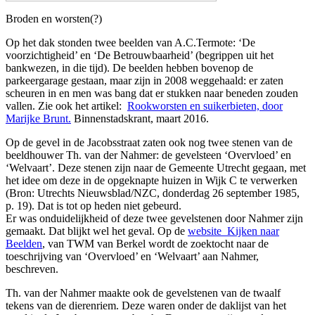
Broden en worsten(?)
Op het dak stonden twee beelden van A.C.Termote: ‘De
voorzichtigheid’ en ‘De Betrouwbaarheid’ (begrippen uit het
bankwezen, in die tijd). De beelden hebben bovenop de
parkeergarage gestaan, maar zijn in 2008 weggehaald: er zaten
scheuren in en men was bang dat er stukken naar beneden zouden
vallen. Zie ook het artikel:
Rookworsten en suikerbieten, door
Marijke Brunt.
Binnenstadskrant, maart 2016.
Op de gevel in de Jacobsstraat zaten ook nog twee stenen van de
beeldhouwer Th. van der Nahmer: de gevelsteen ‘Overvloed’ en
‘Welvaart’. Deze stenen zijn naar de Gemeente Utrecht gegaan, met
het idee om deze in de opgeknapte huizen in Wijk C te verwerken
(Bron: Utrechts Nieuwsblad/NZC, donderdag 26 september 1985,
p. 19). Dat is tot op heden niet gebeurd.
Er was onduidelijkheid of deze twee gevelstenen door Nahmer zijn
gemaakt. Dat blijkt wel het geval. Op de
website Kijken naar
Beelden
, van TWM van Berkel wordt de zoektocht naar de
toeschrijving van ‘Overvloed’ en ‘Welvaart’ aan Nahmer,
beschreven.
Th. van der Nahmer maakte ook de gevelstenen van de twaalf
tekens van de dierenriem. Deze waren onder de daklijst van het