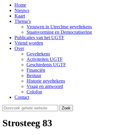
Home
Nieuws
Kaart
Thema’s
Vrouwen in Utrechtse geveltekens
Staatsvorming en Democratisering
Publicaties van het UGTF
Vriend worden
Over
Geveltekens
Activiteiten UGTF
Geschiedenis UGTF
Financiën
Bestuur
Historie geveltekens
Vraag en antwoord
Colofon
Contact
Strosteeg 83